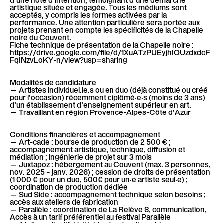
artistique située et engagée. Tous les médiums sont
acceptés, y compris les formes activées par la
performance. Une attention particulière sera portée aux
projets prenant en compte les spécificités de la Chapelle
noire du Couvent.
Fiche technique de présentation de la Chapelle noire :
https://drive.google.com/file/d/1XuATzPUEyjhIOUzdxdcF
FqINzvLoKY-n/view?usp=sharing
Modalités de candidature
— Artistes individuel.le.s ou en duo (déjà constitué ou créé
pour l’occasion) récemment diplômé·e·s (moins de 3 ans)
d’un établissement d’enseignement supérieur en art.
— Travaillant en région Provence-Alpes-Côte d’Azur
Conditions financières et accompagnement
— Art-cade : bourse de production de 2 500 € ;
accompagnement artistique, technique, diffusion et
médiation ; ingénierie de projet sur 3 mois
— Juxtapoz : hébergement au Couvent (max. 3 personnes,
nov. 2025 – janv. 2026) ; cession de droits de présentation
(1 000 € pour un duo, 500€ pour un·e artiste seul·e) ;
coordination de production dédiée
— Sud Side : accompagnement technique selon besoins ;
accès aux ateliers de fabrication
— Parallèle : coordination de La Relève 8, communication,
Accès à un tarif préférentiel au festival Parallèle