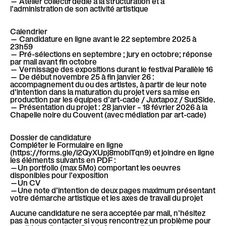
— Atelier collectif dédié à la structuration et à
l’administration de son activité artistique
Calendrier
— Candidature en ligne avant le 22 septembre 2025 à
23h59
— Pré-sélections en septembre ; jury en octobre; réponse
par mail avant fin octobre
— Vernissage des expositions durant le festival Parallèle 16
— De début novembre 25 à fin janvier 26 :
accompagnement du ou des artistes, à partir de leur note
d’intention dans la maturation du projet vers sa mise en
production par les équipes d’art-cade / Juxtapoz / SudSide.
— Présentation du projet : 28 janvier – 18 février 2026 à la
Chapelle noire du Couvent (avec médiation par art-cade)
Dossier de candidature
Compléter le Formulaire en ligne
(https://forms.gle/i2QyXUpj8mobiTqn9) et joindre en ligne
les éléments suivants en PDF :
—Un portfolio (max 5Mo) comportant les oeuvres
disponibles pour l’exposition
—Un CV
—Une note d’intention de deux pages maximum présentant
votre démarche artistique et les axes de travail du projet
Aucune candidature ne sera acceptée par mail, n’hésitez
pas à nous contacter si vous rencontrez un problème pour