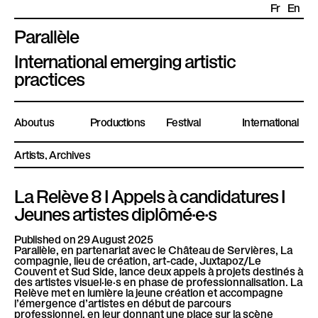
Fr
En
Parallèle
P
International emerging artistic
l
practices
a
t
About us
Productions
Festival
International
e
f
Artists
Archives
o
r
La Relève 8 I Appels à candidatures I
m
Jeunes artistes diplômé·e·s
e
P
Published on 29 August 2025
Parallèle, en partenariat avec le Château de Servières, La
a
compagnie, lieu de création, art-cade, Juxtapoz/Le
r
Couvent et Sud Side, lance deux appels à projets destinés à
des artistes visuel·le·s en phase de professionnalisation. La
a
Relève met en lumière la jeune création et accompagne
l’émergence d’artistes en début de parcours
l
professionnel, en leur donnant une place sur la scène