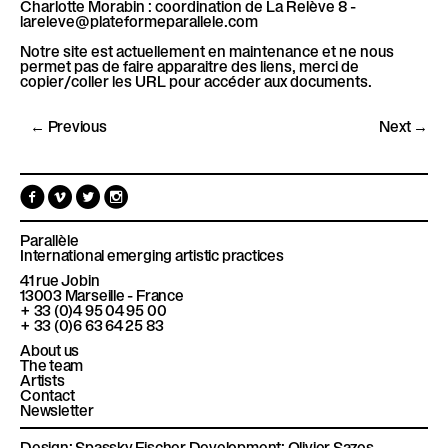
Charlotte Morabin : coordination de La Relève 8 -
lareleve@plateformeparallele.com
Notre site est actuellement en maintenance et ne nous
permet pas de faire apparaitre des liens, merci de
copier/coller les URL pour accéder aux documents.
← Previous
Next →
F
V
T
I
a
i
w
n
c
m
i
s
e
e
t
t
Parallèle
b
o
t
a
International emerging artistic practices
o
e
g
41 rue Jobin
o
r
r
13003
Marseille - France
k
a
+ 33 (0)4 95 04 95 00
m
+ 33 (0)6 63 64 25 83
About us
The team
Artists
Contact
Newsletter
Design:
Spassky Fischer
Development:
Olivier Sazos