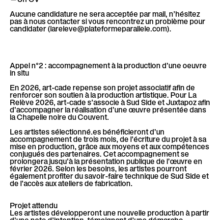
Aucune candidature ne sera acceptée par mail, n’hésitez
pas à nous contacter si vous rencontrez un problème pour
candidater (lareleve@plateformeparallele.com).
Appel n°2 : accompagnement à la production d’une oeuvre
in situ
En 2026, art-cade repense son projet associatif afin de
renforcer son soutien à la production artistique. Pour La
Relève 2026, art-cade s’associe à Sud Side et Juxtapoz afin
d’accompagner la réalisation d’une œuvre présentée dans
la Chapelle noire du Couvent.
Les artistes sélectionné.es bénéficieront d’un
accompagnement de trois mois, de l’écriture du projet à sa
mise en production, grâce aux moyens et aux compétences
conjugués des partenaires. Cet accompagnement se
prolongera jusqu’à la présentation publique de l’œuvre en
février 2026. Selon les besoins, les artistes pourront
également profiter du savoir-faire technique de Sud Side et
de l’accès aux ateliers de fabrication.
Projet attendu
Les artistes développeront une nouvelle production à partir
d’une note d’intention, témoignant d’une démarche