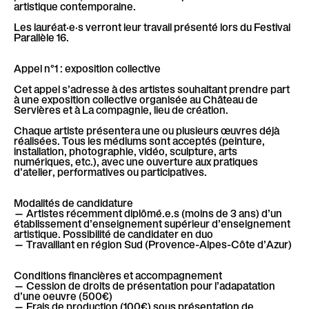
l
artistique contemporaine.
è
Les lauréat·e·s verront leur travail présenté lors du Festival
Parallèle 16.
l
e
Appel n°1 : exposition collective
Cet appel s’adresse à des artistes souhaitant prendre part
à une exposition collective organisée au Château de
Servières et à La compagnie, lieu de création.
Chaque artiste présentera une ou plusieurs œuvres déjà
réalisées. Tous les médiums sont acceptés (peinture,
installation, photographie, vidéo, sculpture, arts
numériques, etc.), avec une ouverture aux pratiques
d’atelier, performatives ou participatives.
Modalités de candidature
— Artistes récemment diplômé.e.s (moins de 3 ans) d’un
établissement d’enseignement supérieur d’enseignement
artistique. Possibilité de candidater en duo
— Travaillant en région Sud (Provence-Alpes-Côte d’Azur)
Conditions financières et accompagnement
— Cession de droits de présentation pour l’adapatation
d’une oeuvre (500€)
— Frais de production (100€) sous présentation de