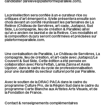
candidater (lareleve@plateformeparallele.com).
La présélection sera confiée à un·e curateur·rice ou
critiques d’art émergent·e. Il/elle présentera ensuite son
choix devant un comité réunissant les partenaires de La
Relève (Château de Servières, art-cade, Juxtapoz, Sud
Side, La compagnie, lieu de création & Parallèle) ainsi
qu’un·e ancien·ne lauréat·e de la Relève. Ces modalités et
la composition du jury seront confirmées et précisées sur
plateformeparallele.com.
Une coréalisation de Parallèle, Le Château de Servières, La
compagnie, lieu de création, et art-cade avec Juxtapoz/Le
Couvent & Sud Side. Cette édition a été pensée en
collaboration avec Flora Fettah, Lamia Zanna et Assia
Ugobor, dans le cadre du cycle de professionnalisation
pour une durabilité du secteur culturel porté par Parallèle.
Avec le soutien de la DRAC PACA dans le cadre du
programme Culture Pro, de la Région Sud dans le cadre du
programme Carte Blanche aux Artistes Arts Visuels, et de
la Fondation de France.
Contact & renseignements complémentaires