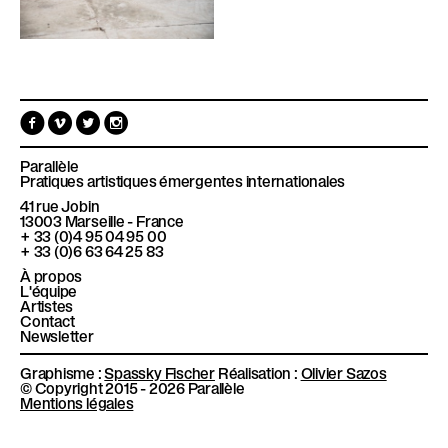
F
V
T
I
a
i
w
n
c
m
i
s
e
e
t
t
Parallèle
b
o
t
a
Pratiques artistiques émergentes internationales
o
e
g
41 rue Jobin
o
r
r
13003
Marseille - France
k
a
+ 33 (0)4 95 04 95 00
m
+ 33 (0)6 63 64 25 83
À propos
L'équipe
Artistes
Contact
Newsletter
Graphisme :
Spassky Fischer
Réalisation :
Olivier Sazos
© Copyright 2015 - 2026 Parallèle
Mentions légales