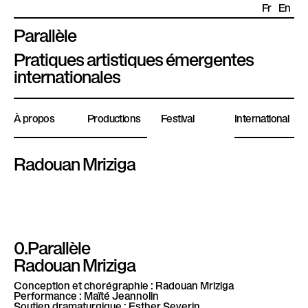
Fr
En
Parallèle
P
Pratiques artistiques émergentes
l
internationales
a
t
À propos
Productions
Festival
International
e
f
o
Radouan Mriziga
r
m
e
P
0.Parallèle
a
Radouan Mriziga
r
a
Conception et chorégraphie :
Radouan Mriziga
l
Performance :
Maïté Jeannolin
Soutien dramaturgique
: Esther Severin