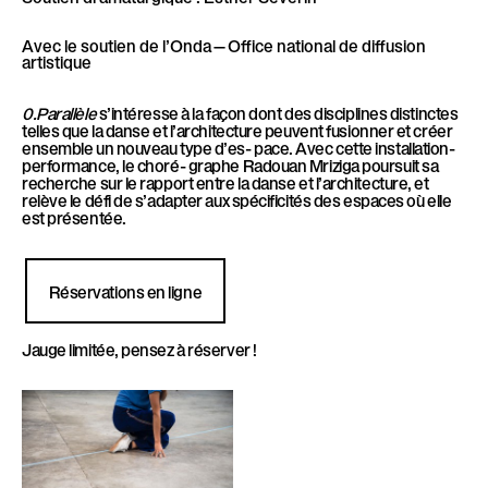
l
è
Avec le soutien de l’Onda—Office national de diffusion
l
artistique
e
0.Parallèle
s’intéresse à la façon dont des disciplines distinctes
telles que la danse et l’architecture peuvent fusionner et créer
ensemble un nouveau type d’es- pace. Avec cette installation-
performance, le choré- graphe Radouan Mriziga poursuit sa
recherche sur le rapport entre la danse et l’architecture, et
relève le défi de s’adapter aux spécificités des espaces où elle
est présentée.
Réservations en ligne
Jauge limitée, pensez à réserver !