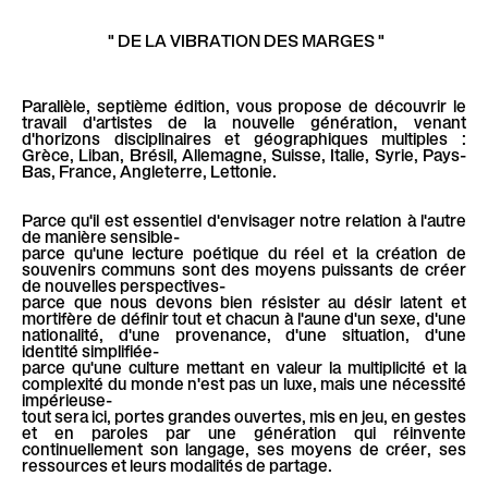
é
l
d
l
è
"
DE LA VIBRATION DES MARGES "
i
l
c
t
e
é
o
Parallèle, septième édition, vous propose de découvrir le
travail d'artistes de la nouvelle génération, venant
h
d'horizons disciplinaires et géographiques multiples :
Grèce, Liban, Brésil, Allemagne, Suisse, Italie, Syrie, Pays-
c
Bas, France, Angleterre, Lettonie.
a
Parce qu'il est essentiel d'envisager notre relation à l'autre
h
de manière sensible-
parce qu'une lecture poétique du réel et la création de
r
souvenirs communs sont des moyens puissants de créer
de nouvelles perspectives-
a
parce que nous devons bien résister au désir latent et
mortifère de définir tout et chacun à l'aune d'un sexe, d'une
g
nationalité, d'une provenance, d'une situation, d'une
identité simplifiée-
r
parce qu'une culture mettant en valeur la multiplicité et la
complexité du monde n'est pas un luxe, mais une nécessité
e
impérieuse-
tout sera ici, portes grandes ouvertes, mis en jeu, en gestes
g
et en paroles par une génération qui réinvente
continuellement son langage, ses moyens de créer, ses
m
ressources et leurs modalités de partage.