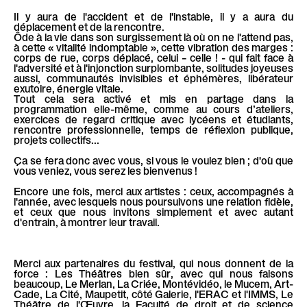
e
Il y aura de l'accident et de l'instable, il y a aura du
e
déplacement et de la rencontre.
Ôde à la vie dans son surgissement là où on ne l'attend pas,
m
à cette « vitalité indomptable », cette vibration des marges :
corps de rue, corps déplacé, celui – celle ! - qui fait face à
n
l'adversité et à l'injonction surplombante, solitudes joyeuses
aussi, communautés invisibles et éphémères, libérateur
e
exutoire, énergie vitale.
Tout cela sera activé et mis en partage dans la
t
programmation elle-même, comme au cours d’ateliers,
exercices de regard critique avec lycéens et étudiants,
n
rencontre professionnelle, temps de réflexion publique,
projets collectifs...
Ça se fera donc avec vous, si vous le voulez bien ; d'où que
t
vous veniez, vous serez les bienvenus !
Encore une fois, merci aux artistes : ceux, accompagnés à
l'année, avec lesquels nous poursuivons une relation fidèle,
et ceux que nous invitons simplement et avec autant
d'entrain, à montrer leur travail.
Merci aux partenaires du festival, qui nous donnent de la
force : Les Théâtres bien sûr, avec qui nous faisons
beaucoup, Le Merlan, La Criée, Montévidéo, le Mucem, Art-
Cade, La Cité, Maupetit, côté Galerie, l'ERAC et l'IMMS, Le
Théâtre de l'Œuvre, la Faculté de droit et de science