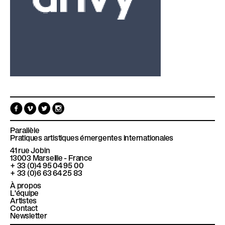
F
V
T
I
a
i
w
n
c
m
i
s
e
e
t
t
Parallèle
b
o
t
a
Pratiques artistiques émergentes internationales
o
e
g
41 rue Jobin
o
r
r
13003
Marseille - France
k
a
+ 33 (0)4 95 04 95 00
m
+ 33 (0)6 63 64 25 83
À propos
L'équipe
Artistes
Contact
Newsletter