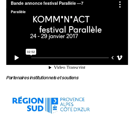
Bande Annonce FP7
from
KOMM'N'ACT
on
Vimeo
.
Partenaires institutionnels et soutiens