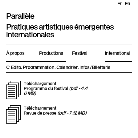
Fr
En
Parallèle
P
Pratiques artistiques émergentes
l
internationales
a
t
À propos
Productions
Festival
International
e
f
Édito
Programmation
Calendrier
Infos/Billetterie
o
r
Téléchargement
T
m
(pdf - 4.4
Programme du festival
6 MB)
e
P
é
Téléchargement
T
a
(pdf - 7.12 MB)
Revue de presse
r
l
a
é
l
é