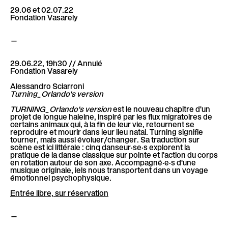
l
29.06 et 02.07.22
è
Fondation Vasarely
l
—
e
29.06.22, 19h30 // Annulé
Fondation Vasarely
Alessandro Sciarroni
Turning_Orlando's version
TURNING_Orlando's version
est le nouveau chapitre d'un
projet de longue haleine, inspiré par les flux migratoires de
certains animaux qui, à la fin de leur vie, retournent se
reproduire et mourir dans leur lieu natal. Turning signifie
tourner, mais aussi évoluer/changer. Sa traduction sur
scène est ici littérale : cinq danseur·se·s explorent la
pratique de la danse classique sur pointe et l'action du corps
en rotation autour de son axe. Accompagné·e·s d'une
musique originale, iels nous transportent dans un voyage
émotionnel psychophysique.
Entrée libre, sur réservation
—