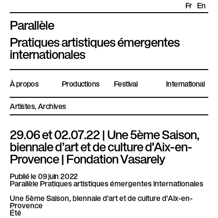
Fr
En
Parallèle
P
Pratiques artistiques émergentes
l
internationales
a
t
À propos
Productions
Festival
International
e
f
Artistes
Archives
o
r
29.06 et 02.07.22 | Une 5ème Saison,
m
biennale d’art et de culture d'Aix-en-
e
Provence | Fondation Vasarely
P
a
Publié le 09 juin 2022
Parallèle Pratiques artistiques émergentes internationales
r
a
Une 5ème Saison, biennale d'art et de culture d'Aix-en-
Provence
l
Été