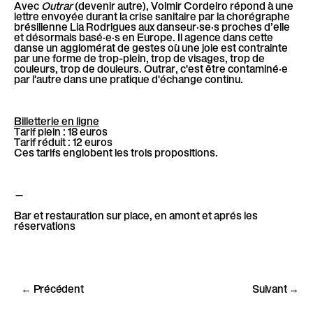
Avec
Outrar
(devenir autre), Volmir Cordeiro répond à une
lettre envoyée durant la crise sanitaire par la chorégraphe
brésilienne Lia Rodrigues aux danseur·se·s proches d’elle
et désormais basé·e·s en Europe. Il agence dans cette
danse un agglomérat de gestes où une joie est contrainte
par une forme de trop-plein, trop de visages, trop de
couleurs, trop de douleurs. Outrar, c'est être contaminé·e
par l'autre dans une pratique d'échange continu.
Billetterie en ligne
Tarif plein : 18 euros
Tarif réduit : 12 euros
Ces tarifs englobent les trois propositions.
—
Bar et restauration sur place, en amont et aprés les
réservations
← Précédent
Suivant →