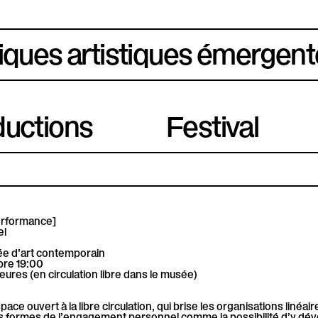
iques artistiques émergent
uctions
Festival
rformance]
el
e d’art contemporain
bre 19:00
eures (en circulation libre dans le musée)
ace ouvert à la libre circulation, qui brise les organisations linéai
 les formes de l’engagement personnel comme la possibilité d’y dé