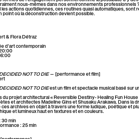
 vraiment nous-mêmes dans nos environnements professionnels ? 
l les actions quotidiennes, ces routines quasi automatiques, sont
n point où la déconstruction devient possible.
ert & Flora Détraz
e d’art contemporain
 20:00
16:00
DECIDED NOT TO DIE
— [performance et film]
ert
DECIDED NOT TO DIE
est un film et spectacle musical basé sur u
es du projet architectural « Reversible Destiny- Healing Fun Hous
oètes et architectes Madeline Gins et Shusaku Arakawa. Dans la dr
ces archives en objet à travers une forme ludique, poétique et plu
ique et lumineux haut en textures et en couleurs.
: 30 min
ormance : 25 min
[performance]