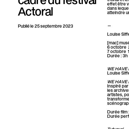
P
effet être
Actoral
dans leque
atteindre u
a
—
Publié le 25 septembre 2023
r
Louise Siff
a
[mac] musé
6 octobre
l
7 octobre 
Durée : 3h
l
WE HAVE 
è
Louise Siff
WE HAVE 
l
Inspiré par
les archiv
artistes, p
e
transforme 
scénograph
Durée film 
Durée perf
Tutuguri
— 