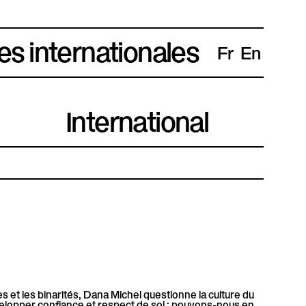
es internationales
Fr
En
International
res et les binarités, Dana Michel questionne la culture du
velopper confiance et respect de soi : pouvons-nous en