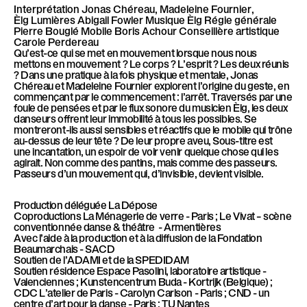
Interprétation
Jonas Chéreau, Madeleine Fournier,
Èlg
Lumières
Abigail Fowler
Musique
Èlg
Régie générale
Pierre Bouglé
Mobile
Boris Achour
Conseillère artistique
Carole Perdereau
Qu’est-ce qui se met en mouvement lorsque nous nous
mettons en mouvement ? Le corps ? L’esprit ? Les deux réunis
? Dans une pratique à la fois physique et mentale, Jonas
Chéreau et Madeleine Fournier explorent l’origine du geste, en
commençant par le commencement : l’arrêt. Traversés par une
foule de pensées et par le flux sonore du musicien Èlg, les deux
danseurs offrent leur immobilité à tous les possibles. Se
montreront-ils aussi sensibles et réactifs que le mobile qui trône
au-dessus de leur tête ? De leur propre aveu, Sous-titre est
une incantation, un espoir de voir venir quelque chose qui les
agirait. Non comme des pantins, mais comme des passeurs.
Passeurs d’un mouvement qui, d’invisible, devient visible.
Production déléguée
La Dépose
Coproductions
La Ménagerie de verre - Paris ; Le Vivat – scène
conventionnée danse & théâtre - Armentières
Avec l’aide à la production et à la diffusion
de la Fondation
Beaumarchais - SACD
Soutien
de l’ADAMI et de la SPEDIDAM
Soutien résidence
Espace Pasolini, laboratoire artistique -
Valenciennes ; Kunstencentrum Buda - Kortrijk (Belgique) ;
CDC L’atelier de Paris - Carolyn Carlson - Paris ; CND - un
centre d’art pour la danse - Paris ; TU Nantes