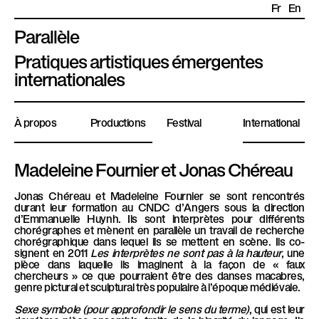
Fr
En
Parallèle
P
Pratiques artistiques émergentes
l
internationales
a
t
À propos
Productions
Festival
International
e
f
o
Madeleine Fournier et Jonas Chéreau
r
Jonas Chéreau et Madeleine Fournier
se sont rencontrés
m
durant leur formation au CNDC d’Angers sous la direction
e
d’Emmanuelle Huynh. Ils sont interprètes pour différents
chorégraphes et mènent en parallèle un travail de recherche
P
chorégraphique dans lequel ils se mettent en scène. Ils co-
a
signent en 2011
Les interprètes ne sont pas à la hauteur
, une
pièce dans laquelle ils imaginent à la façon de « faux
r
chercheurs » ce que pourraient être des danses macabres,
genre pictural et sculptural très populaire à l’époque médiévale.
a
l
Sexe symbole (pour approfondir le sens du terme)
, qui est leur