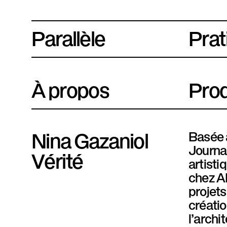
Parallèle
P
Prat
l
a
À propos
Prod
t
e
f
Nina Gazaniol
Basée à
Journal
o
Vérité
artisti
r
chez A
projets
m
créatio
e
l’archi