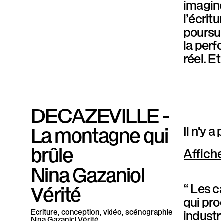
imagine
P
l’écrit
a
poursui
la perf
r
réel. E
a
l
l
DECAZEVILLE -
è
La montagne qui
Il n'y 
l
brûle
Affich
e
Nina Gazaniol
“ Les 
Vérité
qui pro
industr
Ecriture, conception, vidéo, scénographie
Nina Gazaniol Vérité