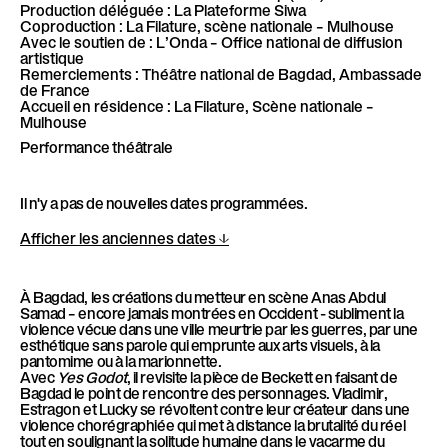
l
Production déléguée : La Plateforme Siwa
Coproduction : La Filature, scène nationale – Mulhouse
è
Avec le soutien de : L’Onda – Office national de diffusion
l
artistique
Remerciements : Théâtre national de Bagdad, Ambassade
e
de France
Accueil en résidence : La Filature, Scène nationale –
Mulhouse
Performance théâtrale
Il n'y a pas de nouvelles dates programmées.
Afficher les anciennes dates
À Bagdad, les créations du metteur en scène Anas Abdul
Samad – encore jamais montrées en Occident - subliment la
violence vécue dans une ville meurtrie par les guerres, par une
esthétique sans parole qui emprunte aux arts visuels, à la
pantomime ou à la marionnette.
Avec
Yes Godot
, il revisite la pièce de Beckett en faisant de
Bagdad le point de rencontre des personnages. Vladimir,
Estragon et Lucky se révoltent contre leur créateur dans une
violence chorégraphiée qui met à distance la brutalité du réel
tout en soulignant la solitude humaine dans le vacarme du