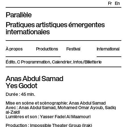
Fr
En
Parallèle
P
Pratiques artistiques émergentes
l
internationales
a
t
À propos
Productions
Festival
International
e
f
Édito
Programmation
Calendrier
Infos/Billetterie
o
r
Anas Abdul Samad
m
Yes Godot
e
P
Durée : 45 min.
a
Mise en scène et scènographie: Anas Abdul Samad
r
Avec : Anas Abdul Samad, Mohamed Omar Ayoub, Sadiq
al-Zaidi
a
Lumières et son : Yasser Fadel Al Maamouri
l
Production : Impossible Theater Group (Irak)