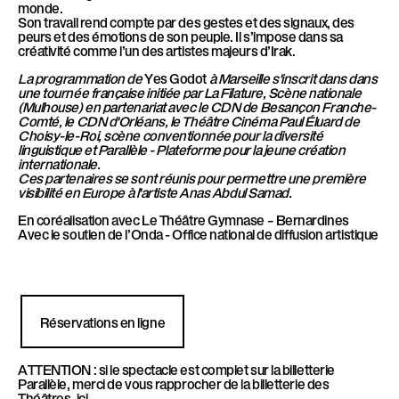
monde.
Son travail rend compte par des gestes et des signaux, des
peurs et des émotions de son peuple. Il s’impose dans sa
créativité comme l’un des artistes majeurs d’Irak.
La programmation de
Yes Godot
à Marseille s'inscrit dans dans
une tournée française initiée par La Filature, Scène nationale
(Mulhouse) en partenariat avec le CDN de Besançon Franche-
Comté, le CDN d'Orléans, le Théâtre Cinéma Paul Éluard de
Choisy-le-Roi, scène conventionnée pour la diversité
linguistique et Parallèle - Plateforme pour la jeune création
internationale.
Ces partenaires se sont réunis pour permettre une première
visibilité en Europe à l'artiste Anas Abdul Samad.
En coréalisation avec Le Théâtre Gymnase – Bernardines
Avec le soutien de l’Onda - Office national de diffusion artistique
Réservations en ligne
ATTENTION : si le spectacle est complet sur la billetterie
Parallèle, merci de vous rapprocher de la billetterie des
Théâtres,
ici