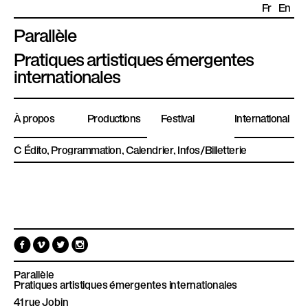
Fr
En
Parallèle
P
Pratiques artistiques émergentes
l
internationales
a
t
À propos
Productions
Festival
International
e
f
Édito
Programmation
Calendrier
Infos/Billetterie
o
r
é
m
d
e
i
P
t
F
V
T
I
a
a
i
w
n
o
r
c
m
i
s
e
e
t
t
Parallèle
a
b
o
t
a
Pratiques artistiques émergentes internationales
o
e
g
l
41 rue Jobin
o
r
r