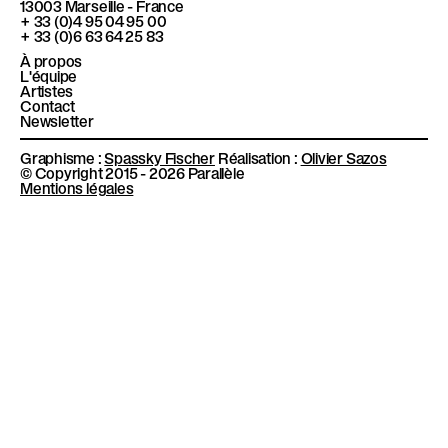
l
13003
Marseille - France
k
a
+ 33 (0)4 95 04 95 00
m
è
+ 33 (0)6 63 64 25 83
l
À propos
L'équipe
e
Artistes
Contact
Newsletter
Graphisme :
Spassky Fischer
Réalisation :
Olivier Sazos
© Copyright 2015 - 2026 Parallèle
Mentions légales