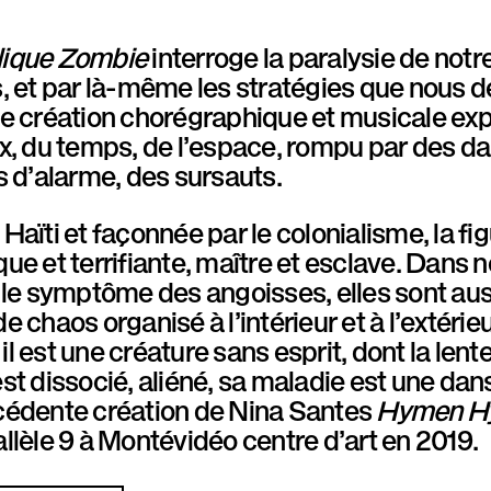
ique Zombie
interroge la paralysie de not
, et par là-même les stratégies que nous d
e création chorégraphique et musicale expl
ix, du temps, de l’espace, rompu par des 
s d’alarme, des sursauts.
Haïti et façonnée par le colonialisme, la fig
ue et terrifiante, maître et esclave. Dans 
 le symptôme des angoisses, elles sont aus
e chaos organisé à l’intérieur et à l’extérieu
l est une créature sans esprit, dont la lent
st dissocié, aliéné, sa maladie est une dan
cédente création de Nina Santes
Hymen H
llèle 9 à Montévidéo centre d’art en 2019.