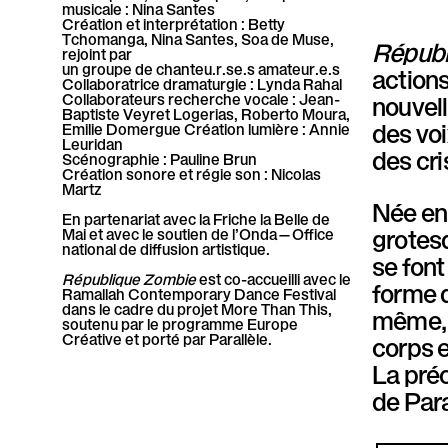
musicale
: Nina Santes
P
Création et interprétation :
Betty
Tchomanga, Nina Santes, Soa de Muse,
Républ
a
rejoint par
un groupe de chanteu.r.se.s amateur.e.s
actions
Collaboratrice dramaturgie
: Lynda Rahal
r
nouvell
Collaborateurs recherche vocale :
Jean-
Baptiste Veyret Logerias, Roberto Moura,
des vo
Emilie Domergue
Création lumière :
Annie
a
Leuridan
des cri
Scénographie :
Pauline Brun
l
Création sonore et régie son :
Nicolas
Martz
Née en 
l
En partenariat avec la Friche la Belle de
grotesq
Mai et avec le soutien de l’Onda—Office
national de diffusion artistique.
è
se font
République Zombie
est co-accueilli avec le
forme d
l
Ramallah Contemporary Dance Festival
dans le cadre du projet More Than This,
même, i
soutenu par le programme Europe
e
Créative et porté par Parallèle.
corps e
La pré
de Para