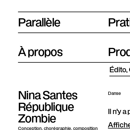
Parallèle
P
Prat
l
a
À propos
Prod
t
e
Édito
f
o
Nina Santes
Danse
r
République
Il n'y 
m
Zombie
e
Affich
Conception, chorégraphie, composition