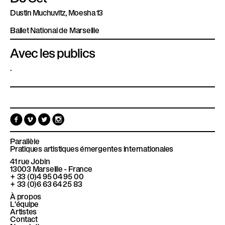
Dustin Muchuvitz, Moesha 13
Ballet National de Marseille
Avec les publics
.
F
V
T
I
a
i
w
n
c
m
i
s
e
e
t
t
Parallèle
b
o
t
a
Pratiques artistiques émergentes internationales
o
e
g
41 rue Jobin
o
r
r
13003
Marseille - France
k
a
+ 33 (0)4 95 04 95 00
m
+ 33 (0)6 63 64 25 83
À propos
L'équipe
Artistes
Contact