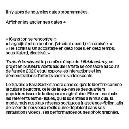
l
è
Il n'y a pas de nouvelles dates programmées.
l
Afficher les anciennes dates
e
« 16 ans : on se rencontre. »
« La gadji c’est un bonbon, j’ai cabré quand je l’ai croisée. »
« Hé Tchikita ! Un accostage en deux roues, en deux temps,
sous Kalenji, électrisé. »
Tu deuh la miss
est la première étape de
Hllel Academy
, un
projet en plusieurs volets auquel l’artiste se consacre au cours
de l’année 2020 et qui explore les interactions et les
démonstrations d’affects chez les adolescents.
Le travail de Sara Sadik s’ancre dans ce qu’elle identifie comme
la culture beurcore, celle de la jeu- nesse des quartiers
populaires issue de la diaspora maghrébine. Elle en manipule
les référents esthé- tiques, qu’ils soient liés à la musique, la
mode, mais aussi aux réseaux sociaux ou à la science-fiction, afin
de créer de nouveaux récits qui se déploient dans ses
installations vidéos, ses performances ou ses photographies.