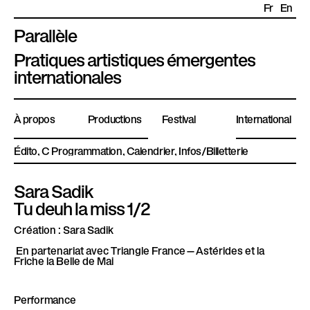
Fr
En
Parallèle
P
Pratiques artistiques émergentes
l
internationales
a
t
À propos
Productions
Festival
International
e
f
Édito
Programmation
Calendrier
Infos/Billetterie
o
r
Sara Sadik
m
Tu deuh la miss 1/2
e
P
Création :
Sara Sadik
a
En partenariat avec Triangle France—Astérides et la
Friche la Belle de Mai
r
a
l
Performance