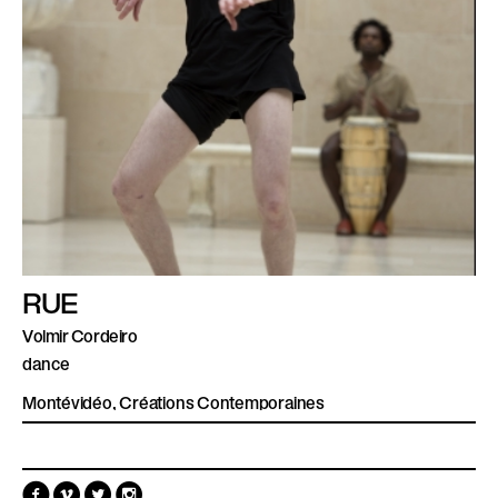
RUE
Volmir Cordeiro
dance
Montévidéo, Créations Contemporaines
F
V
T
I