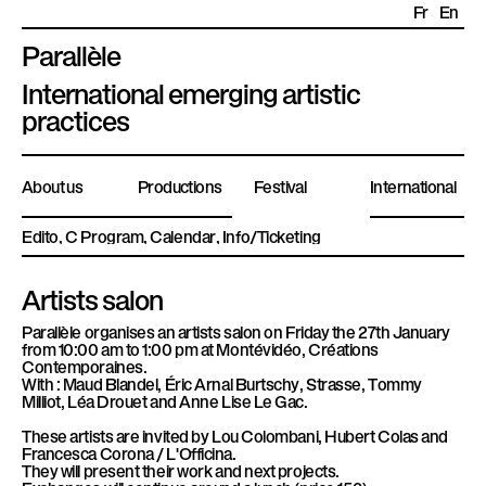
Fr
En
Parallèle
P
International emerging artistic
l
practices
a
t
About us
Productions
Festival
International
e
f
Edito
Program
Calendar
Info/Ticketing
o
r
Artists salon
m
e
Parallèle organises an artists salon on Friday the 27th January
from 10:00 am to 1:00 pm at Montévidéo, Créations
P
Contemporaines.
a
With : Maud Blandel, Éric Arnal Burtschy, Strasse, Tommy
Milliot, Léa Drouet and Anne Lise Le Gac.
r
These artists are invited by Lou Colombani, Hubert Colas and
a
Francesca Corona / L'Officina.
l
They will present their work and next projects.