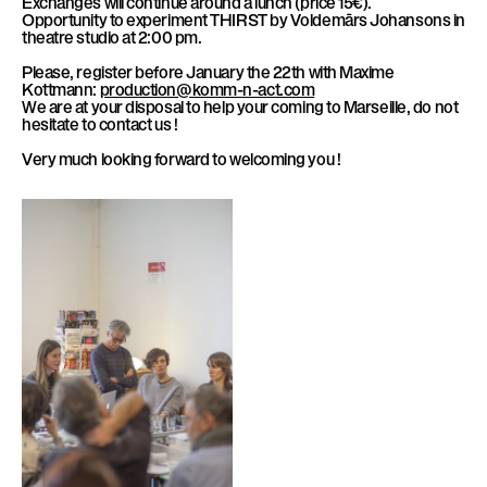
Exchanges will continue around a lunch (price 15€).
l
Opportunity to experiment THIRST by Voldemārs Johansons in
è
theatre studio at 2:00 pm.
l
Please, register before January the 22th with Maxime
e
Kottmann:
production@komm-n-act.com
We are at your disposal to help your coming to Marseille, do not
hesitate to contact us !
Very much looking forward to welcoming you !